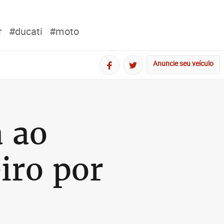
r
#ducati
#moto
Anuncie seu veículo
 ao
iro por