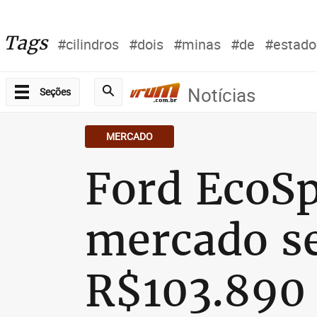
Tags
#cilindros
#dois
#minas
#de
#estado
Notícias
Seções
MERCADO
Ford EcoSp
mercado se
R$103.890