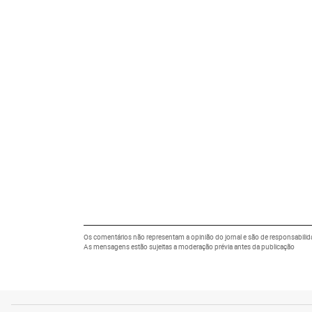
Os comentários não representam a opinião do jornal e são de responsabilid
As mensagens estão sujeitas a moderação prévia antes da publicação