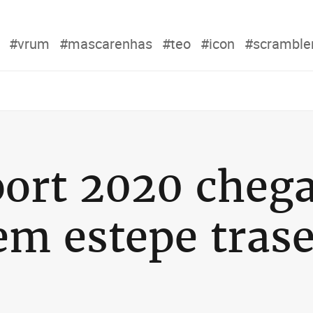
#vrum
#mascarenhas
#teo
#icon
#scramble
ort 2020 chega
m estepe trase